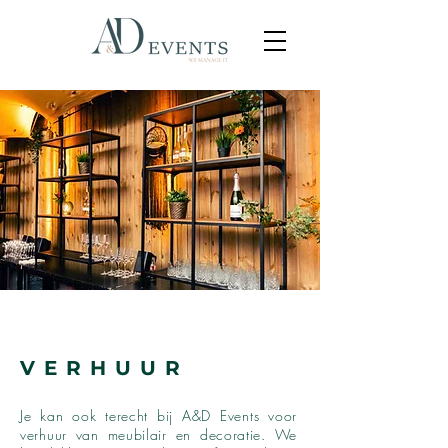
VERHUUR
Je kan ook terecht bij A&D Events voor
verhuur van meubilair en decoratie. We