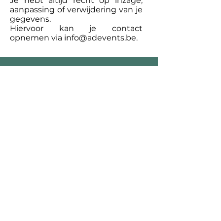
Je hebt altijd recht op inzage,
aanpassing of verwijdering van je
gegevens.
Hiervoor kan je contact
opnemen via info@adevents.be.
Contact
✉
info@adevents.be
+32(0)475 80 17 55
Administratie
A. Reyerslaan
193
Brussel
1030
IBAN BE68
0682 1729 0434
BIC GKCCBEBB
Magazijn
Kiewitstraat
194
Hasselt
3500
CONTACTEER ONS