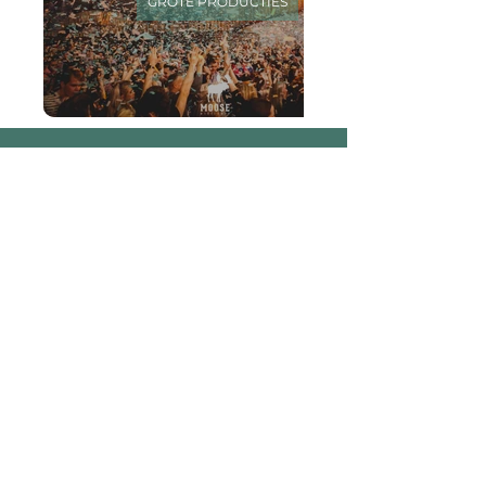
GROTE PRODUCTIES
Contact
✉
info@adevents.be
+32(0)475 80 17 55
Administratie
A. Reyerslaan
193
Brussel
1030
IBAN BE68
0682 1729 0434
BIC GKCCBEBB
Magazijn
Kiewitstraat
194
Hasselt
3500
CONTACTEER ONS