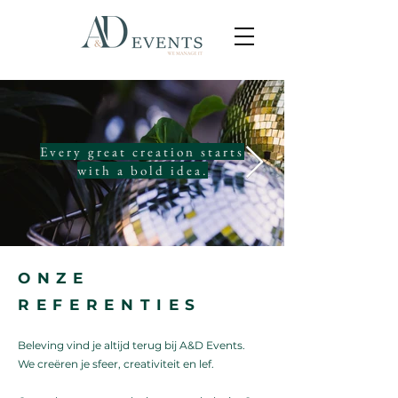
Every great creation starts
with a bold idea.
ONZE
REFERENTIES
Beleving vind je altijd terug bij A&D Events. ​
We creëren je sfeer, creativiteit en lef.