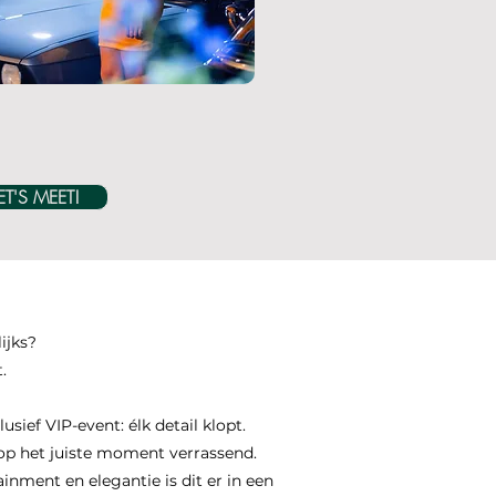
ET'S MEET!
ijks?
.
lusief VIP-event: élk detail klopt.
 op het juiste moment verrassend.​
inment en elegantie is dit er in een