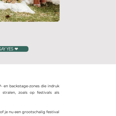
SAY YES ❤
N
P- en backstage-zones die indruk
stralen, zoals op festivals als
of je nu een grootschalig festival