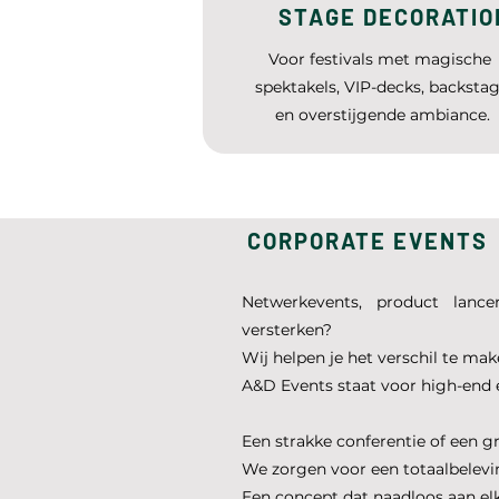
STAGE DECORATIO
Voor festivals met magische
spektakels, VIP-decks, backsta
en overstijgende ambiance.
CORPORATE EVENTS
Netwerkevents, product lancer
versterken?
Wij helpen je het verschil te make
A&D Events staat voor high-end e
Een strakke conferentie of een g
We zorgen voor een totaalbelevin
Een concept dat naadloos aan elk