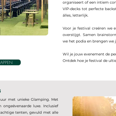
organiseert of een intiem conc
VIP-decks tot perfecte back
álles, letterlijk.
Voor je festival creëren we
overstijgt. Samen brainsto
we het podia en brengen we jo
Wil je jouw evenement de per
Ontdek hoe je festival de ult
HAPPEN
G
atuur met unieke Glamping. Met
 ongeëvenaarde luxe. Inclusief
achtige tenten, gevuld met alle