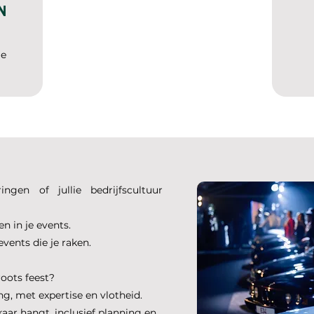
N
ge
ingen of jullie bedrijfscultuur
n in je events.
vents die je raken.
roots feest?
g, met expertise en vlotheid.
aar hangt, inclusief planning en