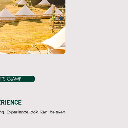
ET'S GLAMP
RIENCE​
ing Experience ook kan beleven