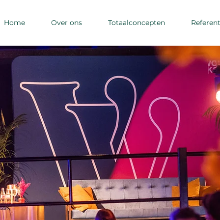
Home
Over ons
Totaalconcepten
Referent